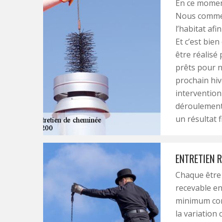
En ce moment
Nous commen
l’habitat af
Et c’est bie
être réalisé
prêts pour 
prochain hi
intervention
déroulement 
un résultat f
ENTRETIEN 
Chaque être 
recevable en
minimum conf
la variation