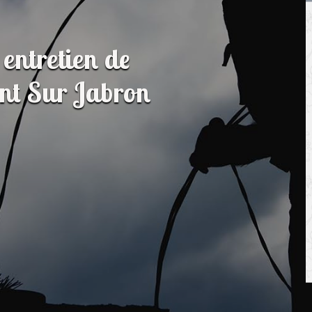
entretien de
nt Sur Jabron