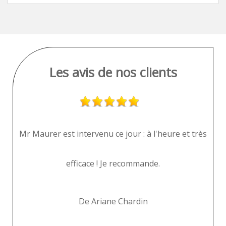
Les avis de nos clients
ès
"
De Danielle Melemedjian
pr
av