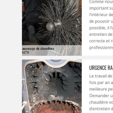
Comme nous l
important su
l’intérieur d
de pouvoir u
possible, il 
entretien de
correcte et 
professionne
URGENCE RA
Le travail d
fois par an a
meilleure pe
Demander un
chaudière vo
d’entretien 