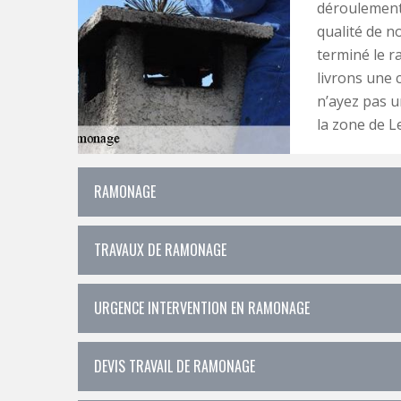
déroulement 
qualité de no
terminé le 
livrons une 
n’ayez pas u
la zone de L
RAMONAGE
TRAVAUX DE RAMONAGE
URGENCE INTERVENTION EN RAMONAGE
DEVIS TRAVAIL DE RAMONAGE