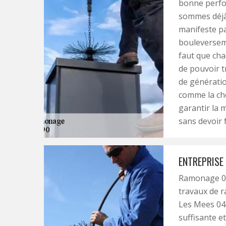
bonne perfo
sommes déjà 
manifeste pa
bouleverseme
faut que cha
de pouvoir t
de génératio
comme la che
garantir la 
sans devoir 
ENTREPRISE
Ramonage 04
travaux de r
Les Mees 04
suffisante e