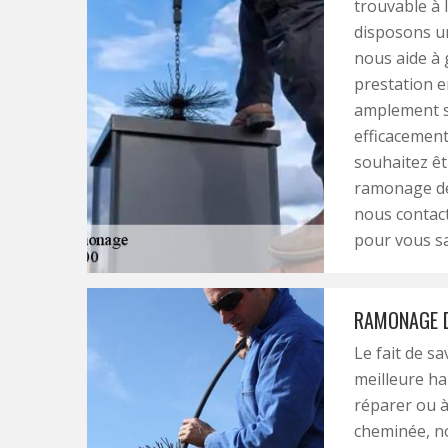
trouvable à 
disposons un
nous aide à 
prestation e
amplement s
efficacement
souhaitez êt
ramonage de
nous contac
pour vous sa
RAMONAGE D
Le fait de s
meilleure ha
réparer ou à
cheminée, no