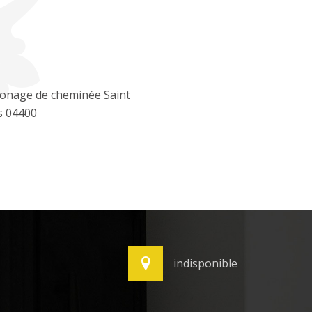
nage de cheminée Saint
s 04400
indisponible