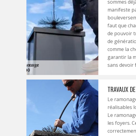
sommes déjà 
manifeste pa
bouleverseme
faut que cha
de pouvoir t
de génératio
comme la che
garantir la 
sans devoir 
TRAVAUX D
Le ramonage 
réalisables l
Le ramonage 
les foyers. C
correctement