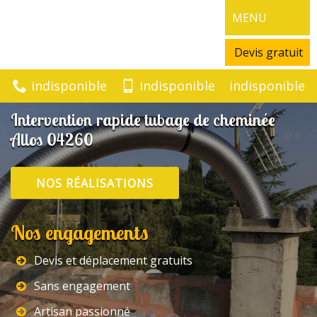
MENU
Devis gratuit
indisponible
indisponible
indisponible
Intervention rapide tubage de cheminée
Allos 04260
NOS RÉALISATIONS
Nos engagements
Devis et déplacement gratuits
Sans engagement
Artisan passionné