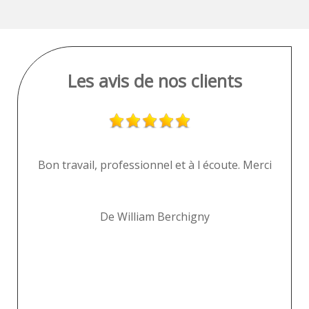
Les avis de nos clients
i
Bon travail, professionnel et à l écoute. Merci
"
De William Berchigny
pr
av